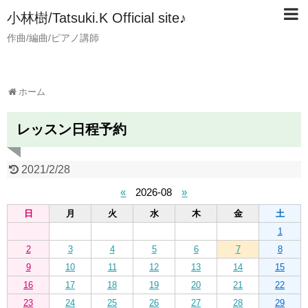
小林樹/Tatsuki.K Official site♪
作曲/編曲/ピアノ講師
ホーム
レッスン日程予約
2021/2/28
«
2026-08
»
日
月
火
水
木
金
土
1
2
3
4
5
6
7
8
9
10
11
12
13
14
15
16
17
18
19
20
21
22
23
24
25
26
27
28
29