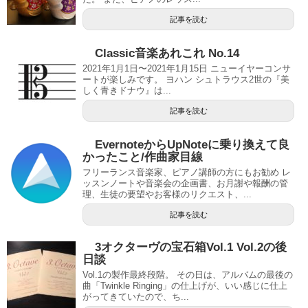
記事を読む
Classic音楽あれこれ No.14
2021年1月1日〜2021年1月15日 ニューイヤーコンサ
ートが楽しみです。 ヨハン シュトラウス2世の『美
しく青きドナウ』は...
記事を読む
EvernoteからUpNoteに乗り換えて良
かったこと/作曲家目線
フリーランス音楽家、ピアノ講師の方にもお勧め レ
ッスンノートや音楽会の企画書、お月謝や報酬の管
理、生徒の要望やお客様のリクエスト、...
記事を読む
3オクターヴの宝石箱Vol.1 Vol.2の後
日談
Vol.1の製作最終段階。 その日は、アルバムの最後の
曲「Twinkle Ringing」の仕上げが、いい感じに仕上
がってきていたので、ち...