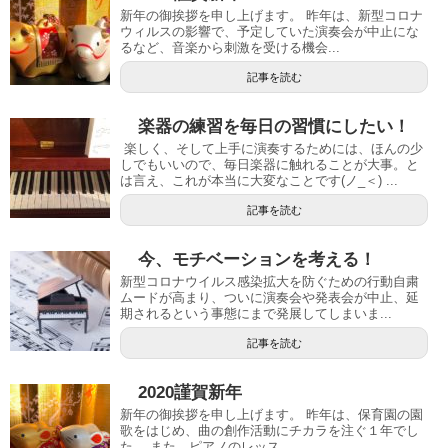
新年の御挨拶を申し上げます。 昨年は、新型コロナ
ウィルスの影響で、予定していた演奏会が中止にな
るなど、音楽から刺激を受ける機会...
記事を読む
楽器の練習を毎日の習慣にしたい！
楽しく、そして上手に演奏するためには、ほんの少
しでもいいので、毎日楽器に触れることが大事。と
は言え、これが本当に大変なことです(ノ_＜) ...
記事を読む
今、モチベーションを考える！
新型コロナウイルス感染拡大を防ぐための行動自粛
ムードが高まり、ついに演奏会や発表会が中止、延
期されるという事態にまで発展してしまいま...
記事を読む
2020謹賀新年
新年の御挨拶を申し上げます。 昨年は、保育園の園
歌をはじめ、曲の創作活動にチカラを注ぐ１年でし
た。 また、ピアノのレッス...