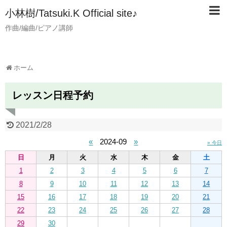
小林樹/Tatsuki.K Official site♪
作曲/編曲/ピアノ講師
ホーム
レッスン日程予約
2021/2/28
«
2024-09
»
» 今日
日
月
火
水
木
金
土
1
2
3
4
5
6
7
8
9
10
11
12
13
14
15
16
17
18
19
20
21
22
23
24
25
26
27
28
29
30