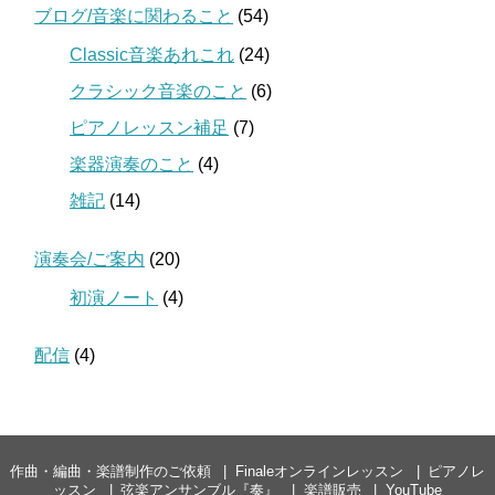
ブログ/音楽に関わること
(54)
Classic音楽あれこれ
(24)
クラシック音楽のこと
(6)
ピアノレッスン補足
(7)
楽器演奏のこと
(4)
雑記
(14)
演奏会/ご案内
(20)
初演ノート
(4)
配信
(4)
作曲・編曲・楽譜制作のご依頼
Finaleオンラインレッスン
ピアノレ
ッスン
弦楽アンサンブル『奏』
楽譜販売
YouTube