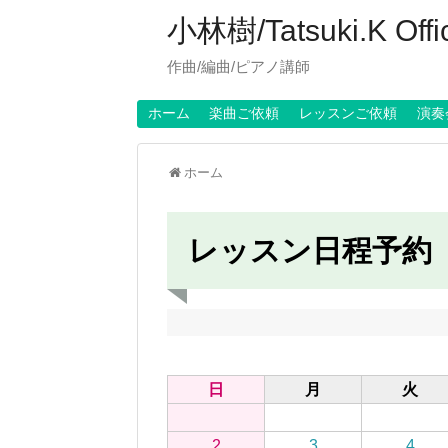
小林樹/Tatsuki.K Offici
作曲/編曲/ピアノ講師
ホーム
楽曲ご依頼
レッスンご依頼
演奏
ホーム
レッスン日程予約
日
月
火
2
3
4