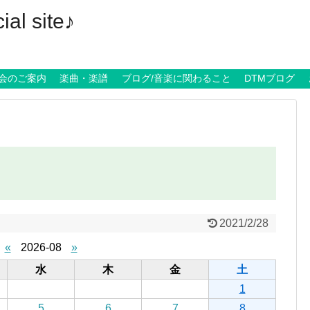
al site♪
会のご案内
楽曲・楽譜
ブログ/音楽に関わること
DTMブログ
2021/2/28
«
2026-08
»
水
木
金
土
1
5
6
7
8