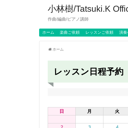
小林樹/Tatsuki.K Offici
作曲/編曲/ピアノ講師
ホーム
楽曲ご依頼
レッスンご依頼
演奏
ホーム
レッスン日程予約
日
月
火
2
3
4