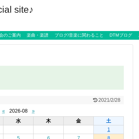
al site♪
会のご案内
楽曲・楽譜
ブログ/音楽に関わること
DTMブログ
2021/2/28
«
2026-08
»
水
木
金
土
1
5
6
7
8