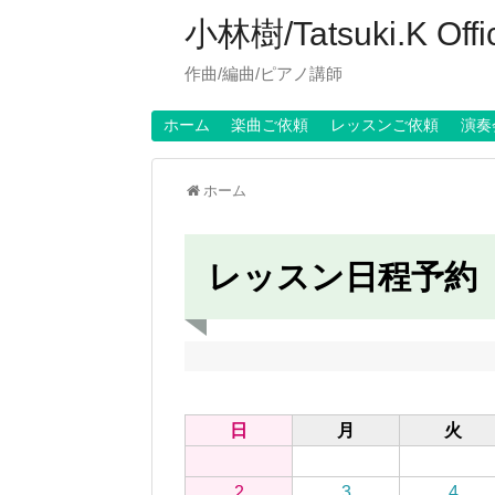
小林樹/Tatsuki.K Offici
作曲/編曲/ピアノ講師
ホーム
楽曲ご依頼
レッスンご依頼
演奏
ホーム
レッスン日程予約
日
月
火
2
3
4