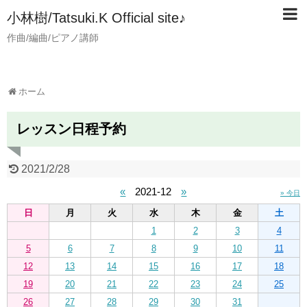
小林樹/Tatsuki.K Official site♪
作曲/編曲/ピアノ講師
ホーム
レッスン日程予約
2021/2/28
«
2021-12
»
» 今日
日
月
火
水
木
金
土
1
2
3
4
5
6
7
8
9
10
11
12
13
14
15
16
17
18
19
20
21
22
23
24
25
26
27
28
29
30
31