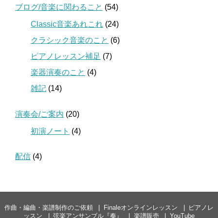
ブログ/音楽に関わること
(54)
Classic音楽あれこれ
(24)
クラシック音楽のこと
(6)
ピアノレッスン補足
(7)
楽器演奏のこと
(4)
雑記
(14)
演奏会/ご案内
(20)
初演ノート
(4)
配信
(4)
作曲・編曲・楽譜制作のご依頼
Finaleオンラインレッスン
ピアノレ
ッスン
弦楽アンサンブル『奏』
楽譜販売
YouTube