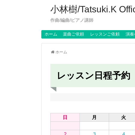
小林樹/Tatsuki.K Offici
作曲/編曲/ピアノ講師
ホーム
楽曲ご依頼
レッスンご依頼
演奏
ホーム
レッスン日程予約
日
月
火
2
3
4