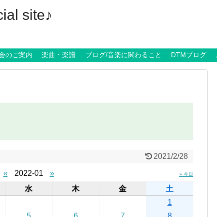
al site♪
会のご案内
楽曲・楽譜
ブログ/音楽に関わること
DTMブログ
2021/2/28
«
2022-01
»
» 今日
水
木
金
土
1
5
6
7
8