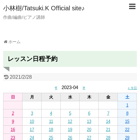
小林樹/Tatsuki.K Official site♪
作曲/編曲/ピアノ講師
ホーム
レッスン日程予約
2021/2/28
«
2023-04
»
» 今日
日
月
火
水
木
金
土
1
2
3
4
5
6
7
8
9
10
11
12
13
14
15
16
17
18
19
20
21
22
23
24
25
26
27
28
29