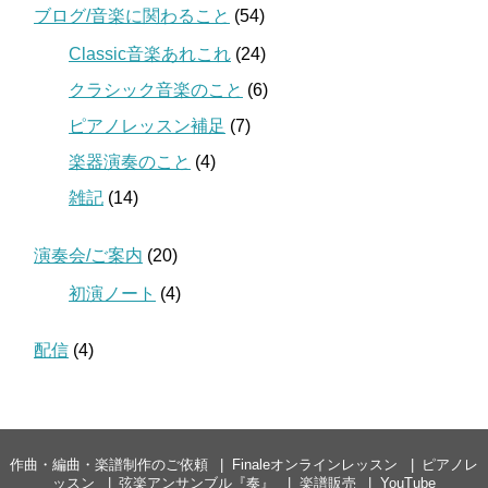
ブログ/音楽に関わること
(54)
Classic音楽あれこれ
(24)
クラシック音楽のこと
(6)
ピアノレッスン補足
(7)
楽器演奏のこと
(4)
雑記
(14)
演奏会/ご案内
(20)
初演ノート
(4)
配信
(4)
作曲・編曲・楽譜制作のご依頼
Finaleオンラインレッスン
ピアノレ
ッスン
弦楽アンサンブル『奏』
楽譜販売
YouTube