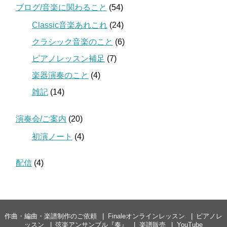
ブログ/音楽に関わること
(54)
Classic音楽あれこれ
(24)
クラシック音楽のこと
(6)
ピアノレッスン補足
(7)
楽器演奏のこと
(4)
雑記
(14)
演奏会/ご案内
(20)
初演ノート
(4)
配信
(4)
作曲・編曲・楽譜制作のご依頼
Finaleオンラインレッスン
ピアノレ
ッスン
弦楽アンサンブル『奏』
楽譜販売
YouTube