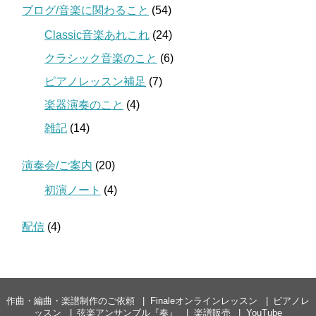
ブログ/音楽に関わること
(54)
Classic音楽あれこれ
(24)
クラシック音楽のこと
(6)
ピアノレッスン補足
(7)
楽器演奏のこと
(4)
雑記
(14)
演奏会/ご案内
(20)
初演ノート
(4)
配信
(4)
作曲・編曲・楽譜制作のご依頼
Finaleオンラインレッスン
ピアノレ
ッスン
弦楽アンサンブル『奏』
楽譜販売
YouTube